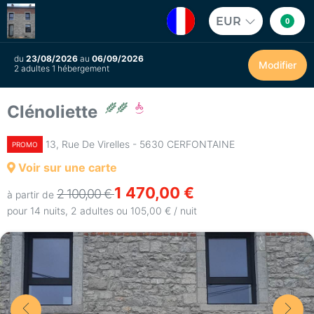
EUR
0
du
23/08/2026
au
06/09/2026
Modifier
2 adultes 1 hébergement
Clénoliette
13, Rue De Virelles - 5630 CERFONTAINE
PROMO
Voir sur une carte
1 470,00 €
2 100,00 €
à partir de
pour 14 nuits, 2 adultes ou 105,00 € / nuit