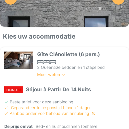
Kies uw accommodatie
Gîte Clénoliette (6 pers.)
2 Queensize bedden en 1 stapelbed
Meer weten
Séjour à Partir De 14 Nuits
PROMOTIE
Beste tarief voor deze aanbieding
Gegarandeerde responstijd binnen 1 dagen
Aanbod onder voorbehoud van annulering
De prijs omvat :
Bed- en huishoudlinnen (behalve