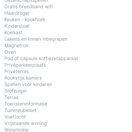
Gezelschapsspellen
Gratis breedband wifi
Haardroger
Keuken - kookhoek
Kinderstoel
Koelkast
Lakens en linnen inbegrepen
Magnetron
Oven
Pod of capsule koffiezetapparaat
Privéparkeerplaats
Privéterras
Rookvrije kamers
Spellen voor kinderen
Stofzuiger
Terras
Toeristeninformatie
Tuinmeubelset
Voettocht
Vrijstaande woning
Waterkoker