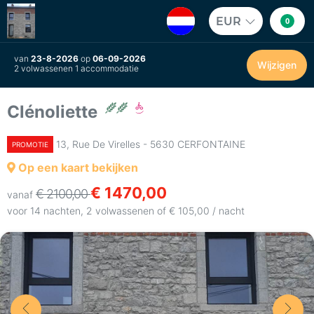
EUR
0
van
23-8-2026
op
06-09-2026
Wijzigen
2 volwassenen 1 accommodatie
Clénoliette
13, Rue De Virelles - 5630 CERFONTAINE
PROMOTIE
Op een kaart bekijken
€ 1470,00
€ 2100,00
vanaf
voor 14 nachten, 2 volwassenen of € 105,00 / nacht