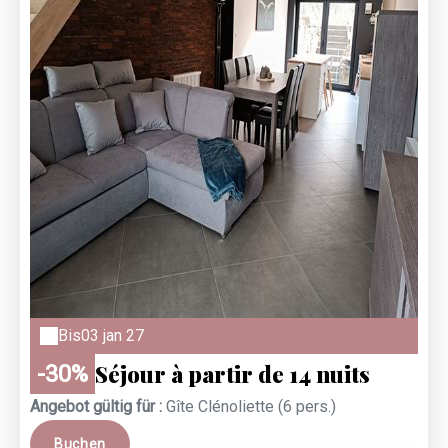
Bis
03 jan 27
Séjour à partir de 14 nuits
-30%
Angebot gültig für :
Gîte Clénoliette (6 pers.)
Buchen