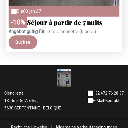
Bis
03 jan 27
Séjour à partir de 7 nuits
-10%
Angebot gültig für :
Gîte Clénoliette (6 pers.)
Buchen
Clénoliette
+32 472 76 28 37
13, Rue De Virelles,
E-Mail-Kontakt
5630 CERFONTAINE - BELGIQUE
Rechtliche Hinweise
|
Allgemeine Verkaufsbedingungen