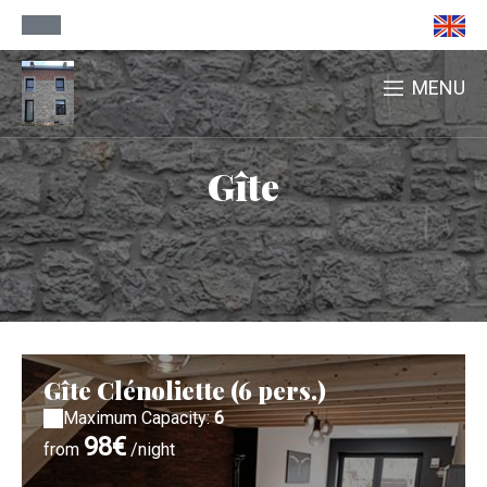
MENU
Gîte
Gîte Clénoliette (6 pers.)
Maximum Capacity:
6
98€
from
/night