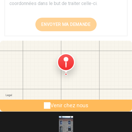
coordonnées dans le but de traiter celle-ci.
Venir chez nous