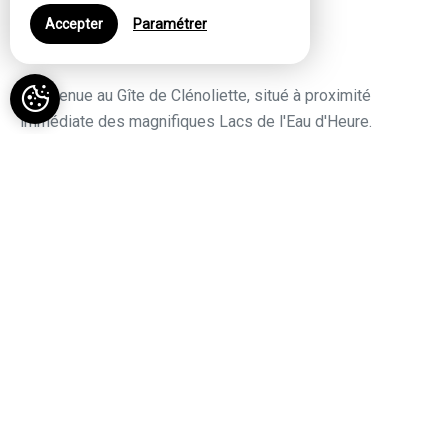
Gîte Clénoliette
Accepter
Paramétrer
Bienvenue au Gîte de Clénoliette, situé à proximité
immédiate des magnifiques Lacs de l'Eau d'Heure.
Vous profiterez dans notre gîte d'espaces fraichement
rénovés et spacieux. Cuisine, salle de bain, salon, salle à
manger, grand jardin et terrasse fermés avec tout
l'équipement nécessaire pour les grands mais
également les tout petits.
Lieu paisible, idéal pour un séjour en famille.
Village avec toutes les commodités : grande surface,
boulangerie, épicerie, restaurants, bars, ...
Espace Vélo - Tout ce Dont Vous Avez Besoin