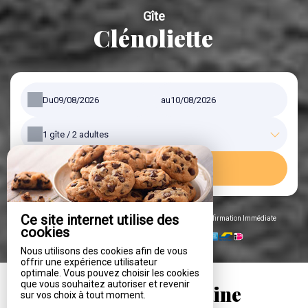
Gîte
Clénoliette
Du
au
1
gîte /
2
adultes
RECHERCHER
Ce site internet utilise des
Réservation 100% sécurisée, Meilleurs Prix Garantis, Confirmation Immédiate
cookies
Paiement sécurisé par
Nous utilisons des cookies afin de vous
offrir une expérience utilisateur
optimale. Vous pouvez choisir les cookies
que vous souhaitez autoriser et revenir
Clénoliette, à Cerfontaine
sur vos choix à tout moment.