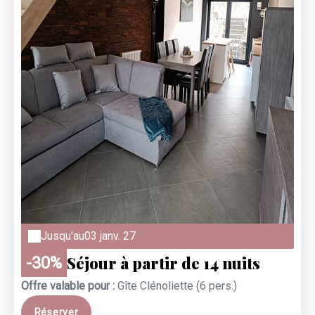
Jusqu'au
03 janv. 27
Séjour à partir de 14 nuits
-30%
Offre valable pour :
Gîte Clénoliette (6 pers.)
Réserver