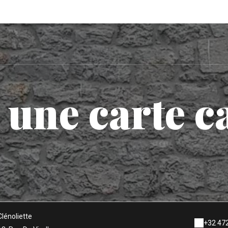
 une carte c
Clénoliette
+32 472